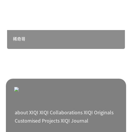
稀奇哥
about XIQI
XIQI Collaborations
XIQI Originals
Customised Projects
XIQI Journal