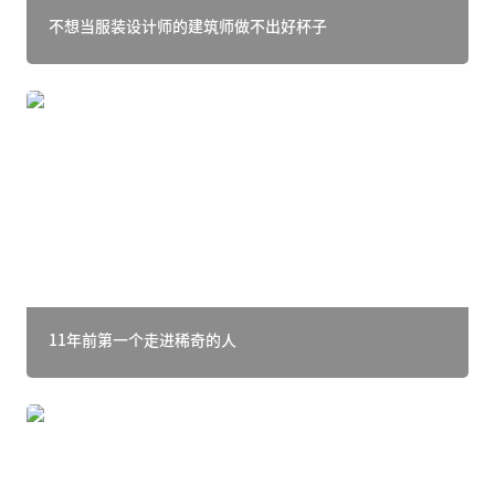
不想当服装设计师的建筑师做不出好杯子
11年前第一个走进稀奇的人
11年前第一个走进稀奇的人
2022｜虎虎生风，文那跨年