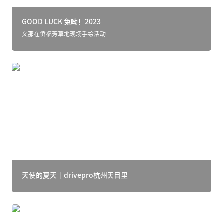
GOOD LUCK 兔呦！2023
文那在侨福芳草地现场手绘活动
天使的夏天｜drivepro杭州天目里
天使的夏天｜drivepro杭州天目里
稀奇，基因是艺术